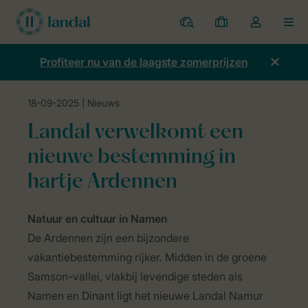
Parken
Mijn
Open
MEN
boekingen
de
dropdown
Profiteer nu van de laagste zomerprijzen
van
mijn
18-09-2025
| Nieuws
account
Home
Nieuws
Landal verwelkomt een nieuwe bestemming in hart
Landal verwelkomt een
nieuwe bestemming in
hartje Ardennen
Natuur en cultuur in Namen
De Ardennen zijn een bijzondere
vakantiebestemming rijker. Midden in de groene
Samson-vallei, vlakbij levendige steden als
Namen en Dinant ligt het nieuwe Landal Namur