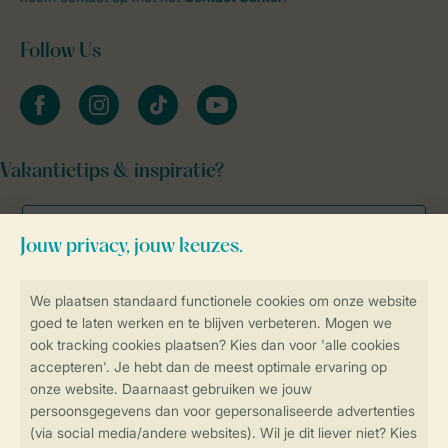
Follow Us
facebook
instagram
tiktok
youtube
Vakantietips & inspiratie?
Veilig en snel online boeken
Veilige gegevensoverdracht
Veilige betaling