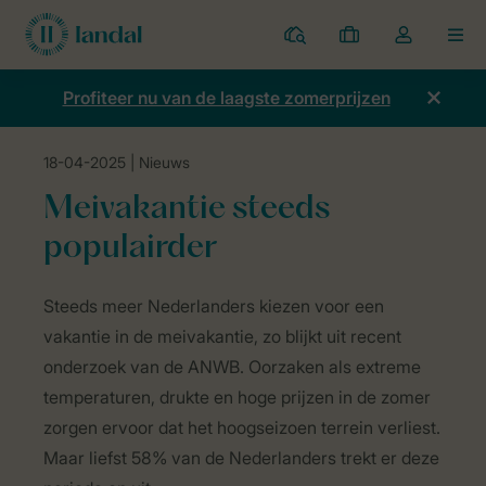
Parken
Mijn
Open
MEN
boekingen
de
dropdown
Profiteer nu van de laagste zomerprijzen
van
mijn
18-04-2025
| Nieuws
account
Home
Nieuws
Meivakantie steeds populairder
Meivakantie steeds
populairder
Steeds meer Nederlanders kiezen voor een
vakantie in de meivakantie, zo blijkt uit recent
onderzoek van de ANWB. Oorzaken als extreme
temperaturen, drukte en hoge prijzen in de zomer
zorgen ervoor dat het hoogseizoen terrein verliest.
Maar liefst 58% van de Nederlanders trekt er deze