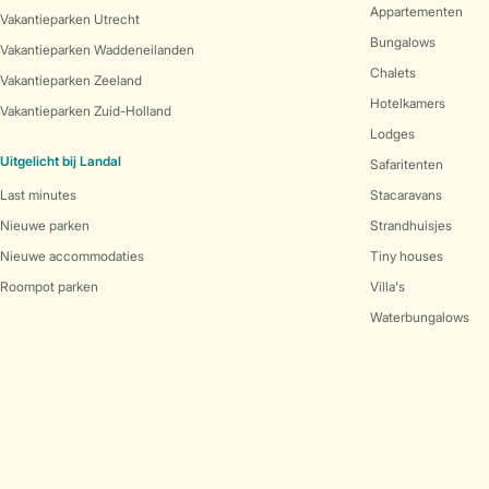
Appartementen
Vakantieparken Utrecht
Bungalows
Vakantieparken Waddeneilanden
Chalets
Vakantieparken Zeeland
Hotelkamers
Vakantieparken Zuid-Holland
Lodges
Uitgelicht bij Landal
Safaritenten
Last minutes
Stacaravans
Nieuwe parken
Strandhuisjes
Nieuwe accommodaties
Tiny houses
Roompot parken
Villa's
Waterbungalows