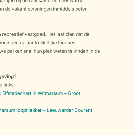
artijen bij de realisatie. De Leeuwarder
an de vakantiewoningen inmiddels beter
 recreatief vastgoed. Het laat zien dat de
oningen op aantrekkelijke locaties
we parken snel hun plek weten te vinden in de
geving?
 links:
k Elfstedenhart in Witmarsum – Groot
tmarsum loopt lekker – Leeuwarder Courant