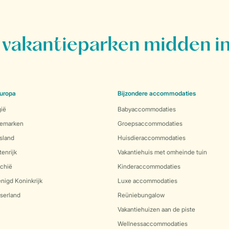
vakantieparken midden in
uropa
Bijzondere accommodaties
gië
Babyaccommodaties
nemarken
Groepsaccommodaties
sland
Huisdieraccommodaties
enrijk
Vakantiehuis met omheinde tuin
echië
Kinderaccommodaties
nigd Koninkrijk
Luxe accommodaties
serland
Reüniebungalow
Vakantiehuizen aan de piste
Wellnessaccommodaties