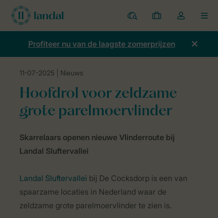
Parken
Mijn
Open
MEN
boekingen
de
dropdown
Profiteer nu van de laagste zomerprijzen
van
mijn
11-07-2025
| Nieuws
account
Home
Nieuws
Hoofdrol voor zeldzame grote parelmoervlinder
Hoofdrol voor zeldzame
grote parelmoervlinder
Skarrelaars openen nieuwe Vlinderroute bij
Landal Sluftervallei
Landal Sluftervallei
bij De Cocksdorp is een van
spaarzame locaties in Nederland waar de
zeldzame grote parelmoervlinder te zien is.