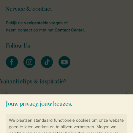
Service & contact
Bekijk de
veelgestelde vragen
of
neem contact op met het
Contact Center
.
Follow Us
facebook
instagram
tiktok
youtube
Vakantietips & inspiratie?