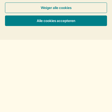
Follow Us
facebook
instagram
tiktok
youtube
Accommodaties & prijzen
Vakantietips & inspiratie?
Veilig en snel online boeken
Veilige gegevensoverdracht
Veilige betaling