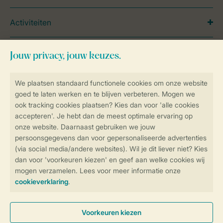
Activiteiten
Service
Over Landal
Meer Landal
Betaalmogelijkheden
Service & contact
Bekijk de
veelgestelde vragen
of
neem contact op met het
Contact Center
.