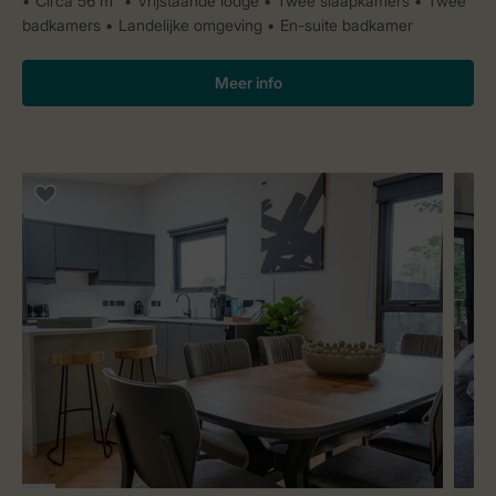
Circa 56 m²
Vrijstaande lodge
Twee slaapkamers
Twee
badkamers
Landelijke omgeving
En-suite badkamer
Meer info