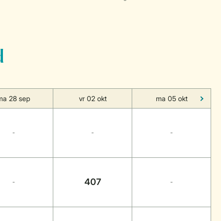
d
ma 28 sep
vr 02 okt
ma 05 okt
-
-
-
407
-
-