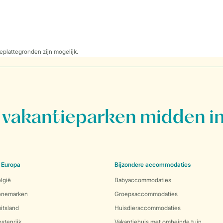
eplattegronden zijn mogelijk.
vakantieparken midden in
 Europa
Bijzondere accommodaties
lgië
Babyaccommodaties
Denemarken
Groepsaccommodaties
itsland
Huisdieraccommodaties
stenrijk
Vakantiehuis met omheinde tuin