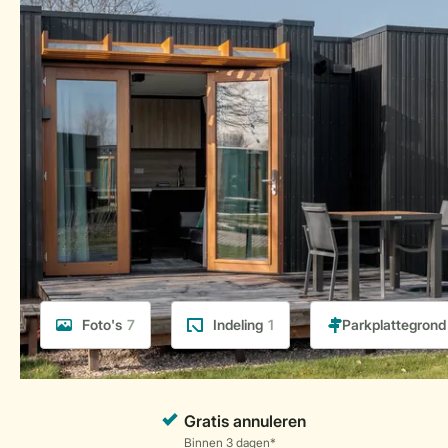
Foto's
7
Indeling
1