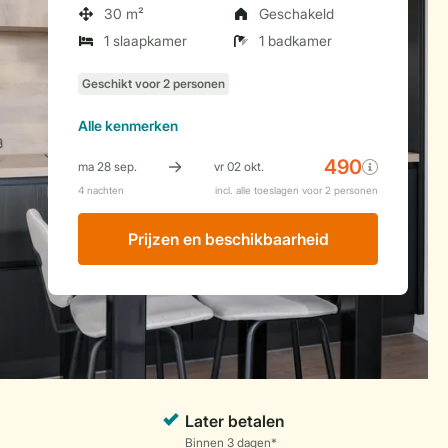
30 m²
Geschakeld
1 slaapkamer
1 badkamer
Alle
kenmerken
Prijzen en beschikbaarheid