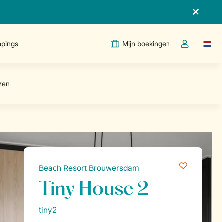
pings
Mijn boekingen
Taal w
Open de drop
Beach Resort Brouwersdam
Tiny House 2
tiny2