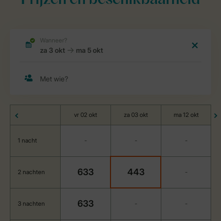
Prijzen en beschikbaarheid
vr 02 okt
za 03 okt
ma 12 okt
1 nacht
-
-
-
633
443
2 nachten
-
633
3 nachten
-
-