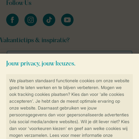
Follow Us
facebook
instagram
tiktok
youtube
Vakantietips & inspiratie?
Veilig en snel online boeken
Veilige gegevensoverdracht
Veilige betaling
Controle over jouw gegevens &