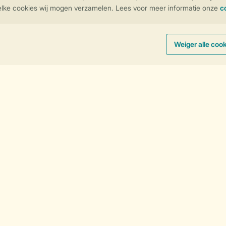
Vakantie aan zee
Vakantie in de bergen
Sorteer
Follow Us
facebook
instagram
tiktok
youtube