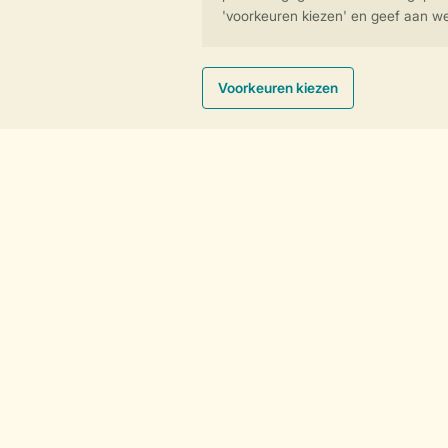
Waterbungalows
Service & contact
Bekijk de
veelgestelde vragen
of
neem contact op met het
Contact Center
.