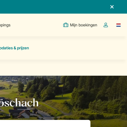
pings
Mijn boekingen
Taal w
Open de drop