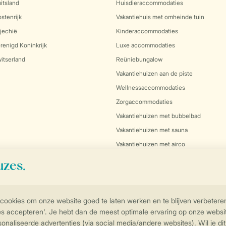
itsland
Huisdieraccommodaties
stenrijk
Vakantiehuis met omheinde tuin
jechië
Kinderaccommodaties
renigd Koninkrijk
Luxe accommodaties
itserland
Reüniebungalow
Vakantiehuizen aan de piste
Wellnessaccommodaties
Zorgaccommodaties
Vakantiehuizen met bubbelbad
Vakantiehuizen met sauna
Vakantiehuizen met airco
Hondenbungalows
Vakantie in de natuur
Vakantie aan de kust
Vakantie in het bos
Vakantie aan het water