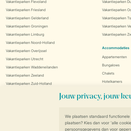
Vakantieparken Flevoland
Vakantieparken Du
Vakantieparken Friesland
Vakantieparken Oo
Vakantieparken Gelderland
Vakantieparken Ts
Vakantieparken Groningen
Vakantieparken Ve
Vakantieparken Limburg
Vakantieparken Zw
Vakantieparken Noord-Holland
Accommodaties
Vakantieparken Overijssel
Appartementen
Vakantieparken Utrecht
Bungalows
Vakantieparken Waddeneilanden
Chalets
Vakantieparken Zeeland
Hotelkamers
Vakantieparken Zuid-Holland
Lodges
Uitgelicht bij Landal
Safaritenten
Last minutes
Stacaravans
Nieuwe parken
Strandhuisjes
Nieuwe accommodaties
Tiny houses
Roompot parken
Villa's