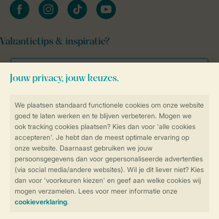
facebook
instagram
tiktok
youtube
Vakantietips & inspiratie?
Veilig en snel online boeken
Veilige gegevensoverdracht
Veilige betaling
Controle over jouw gegevens &
privacy