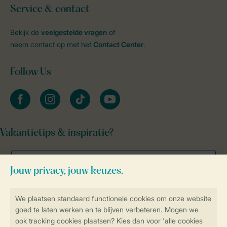
Service & contact
Bekijk de
veelgestelde vragen
of
neem contact op met het
Contact Center
.
Follow Us
facebook
instagram
tiktok
youtube
Vakantietips & inspiratie?
Veilig en snel online boeken