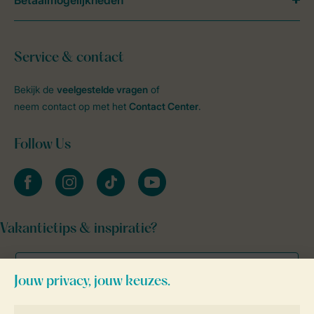
Betaalmogelijkheden
Service & contact
Bekijk de
veelgestelde vragen
of
neem contact op met het
Contact Center
.
Follow Us
facebook
instagram
tiktok
youtube
Vakantietips & inspiratie?