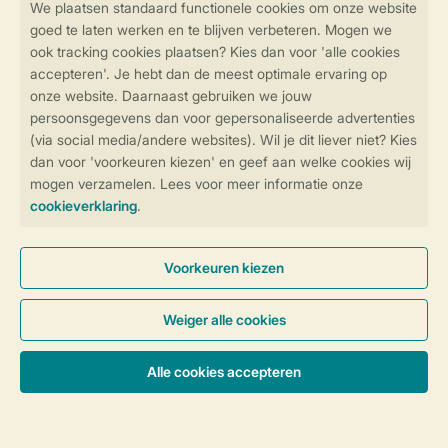
Veilig en snel online boeken
Veilige gegevensoverdracht
Veilige betaling
Controle over jouw gegevens &
privacy
Instellingen wijzigen
Algemene Voorwaarden
Privacy Notice
Cookies en banners
Disclaimer
Toegankelijkheid
© 2026 Landal