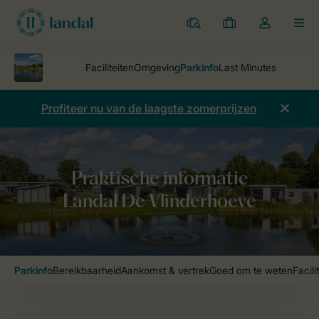
Parken
Mijn
Open
MEN
boekingen
de
dropdown
van
mijn
Profiteer nu van de laagste zomerprijzen
account