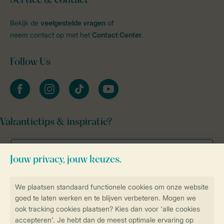
Service & contact
Bekijk de
veelgestelde vragen
of
neem contact op met het
Contact Center
.
Follow Us
facebook
instagram
tiktok
youtube
Vakantietips & inspiratie?
Veilig en snel online boeken