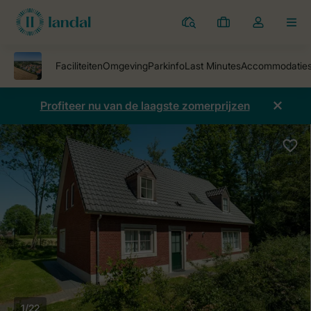
Parken
Mijn
Open
MEN
boekingen
de
dropdown
van
mijn
Profiteer nu van de laagste zomerprijzen
account
1/22