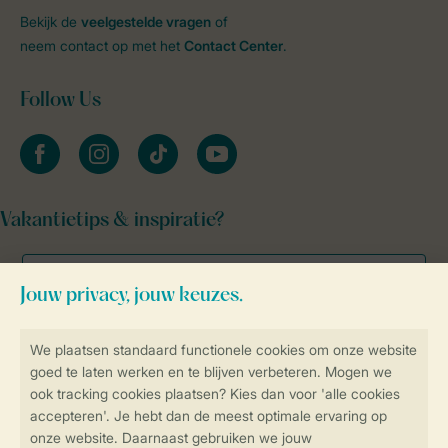
Bekijk de
veelgestelde vragen
of
neem contact op met het
Contact Center
.
Follow Us
facebook
instagram
tiktok
youtube
Vakantietips & inspiratie?
Veilig en snel online boeken
Veilige gegevensoverdracht