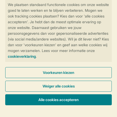
Veilig en snel online boeken
Veilige gegevensoverdracht
Veilige betaling
Controle over jouw gegevens &
privacy
Instellingen wijzigen
Algemene Voorwaarden
Privacy Notice
Cookies en banners
Disclaimer
Toegankelijkheid
© 2026 Landal