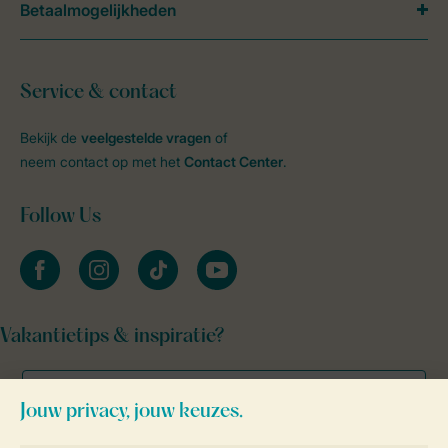
Betaalmogelijkheden
Service & contact
Bekijk de
veelgestelde vragen
of
neem contact op met het
Contact Center
.
Follow Us
facebook
instagram
tiktok
youtube
Vakantietips & inspiratie?