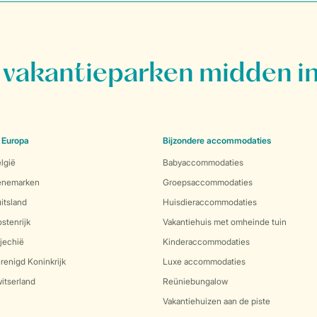
vakantieparken midden in
 Europa
Bijzondere accommodaties
lgië
Babyaccommodaties
Denemarken
Groepsaccommodaties
itsland
Huisdieraccommodaties
stenrijk
Vakantiehuis met omheinde tuin
jechië
Kinderaccommodaties
renigd Koninkrijk
Luxe accommodaties
itserland
Reüniebungalow
Vakantiehuizen aan de piste