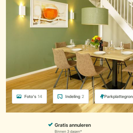
Foto's
14
Indeling
2