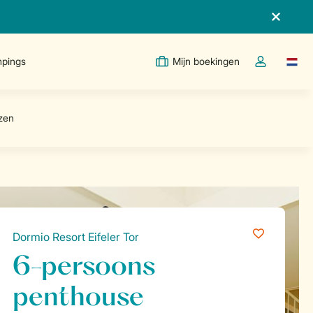
pings
Mijn boekingen
Taal w
Open de drop
Dormio Resort Eifeler Tor
6-persoons
penthouse