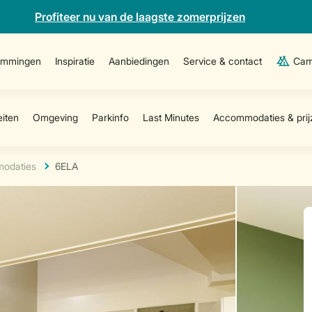
Profiteer nu van de laagste zomerprijzen
emmingen
Inspiratie
Aanbiedingen
Service & contact
Cam
odaties
6ELA