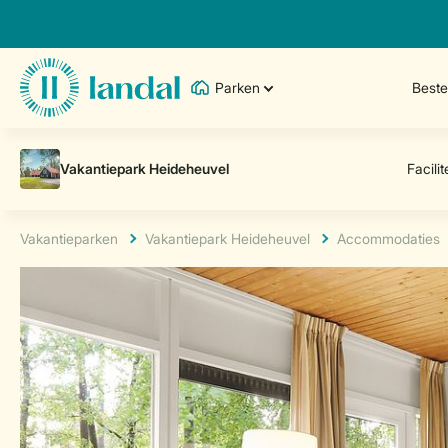
Parken
Best
Vakantieparken
Vakantiepark Heideheuvel
Accommodaties