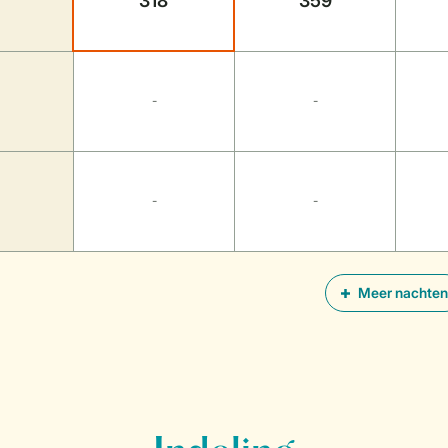
318
359
-
-
-
-
Meer nachten