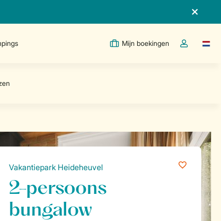
pings
Mijn boekingen
Taal w
Open de drop
Vakantiepark Heideheuvel
2-persoons
bungalow