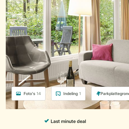
Foto's
14
Indeling
1