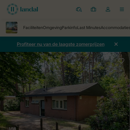
Parken
Mijn
Open
MEN
boekingen
de
dropdown
van
mijn
Profiteer nu van de laagste zomerprijzen
account
1/18