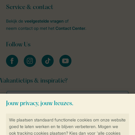
Service & contact
Bekijk de
veelgestelde vragen
of
neem contact op met het
Contact Center
.
Follow Us
facebook
instagram
tiktok
youtube
Vakantietips & inspiratie?
Veilig en snel online boeken