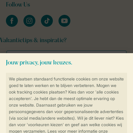
Follow Us
facebook
instagram
tiktok
youtube
Vakantietips & inspiratie?
Veilig en snel online boeken
Veilige gegevensoverdracht
Veilige betaling