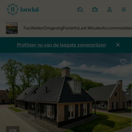
Parken
Mijn
Open
MEN
boekingen
de
dropdown
van
mijn
Profiteer nu van de laagste zomerprijzen
account
1/19