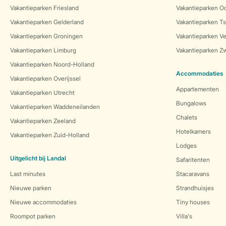
Vakantieparken Friesland
Vakantieparken Oo
Vakantieparken Gelderland
Vakantieparken Ts
Vakantieparken Groningen
Vakantieparken Ve
Vakantieparken Limburg
Vakantieparken Zw
Vakantieparken Noord-Holland
Accommodaties
Vakantieparken Overijssel
Appartementen
Vakantieparken Utrecht
Bungalows
Vakantieparken Waddeneilanden
Chalets
Vakantieparken Zeeland
Hotelkamers
Vakantieparken Zuid-Holland
Lodges
Uitgelicht bij Landal
Safaritenten
Last minutes
Stacaravans
Nieuwe parken
Strandhuisjes
Nieuwe accommodaties
Tiny houses
Roompot parken
Villa's