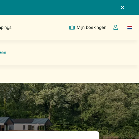
pings
Mijn boekingen
Taal w
Open de drop