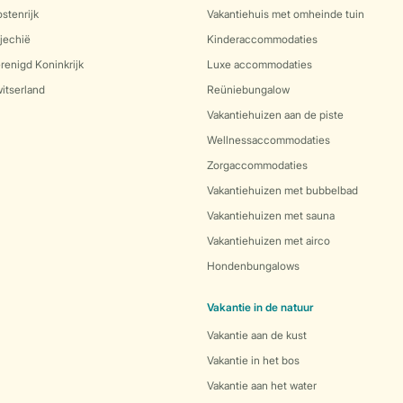
stenrijk
Vakantiehuis met omheinde tuin
jechië
Kinderaccommodaties
renigd Koninkrijk
Luxe accommodaties
itserland
Reüniebungalow
Vakantiehuizen aan de piste
Wellnessaccommodaties
Zorgaccommodaties
Vakantiehuizen met bubbelbad
Vakantiehuizen met sauna
Vakantiehuizen met airco
Hondenbungalows
Vakantie in de natuur
Vakantie aan de kust
Vakantie in het bos
Vakantie aan het water