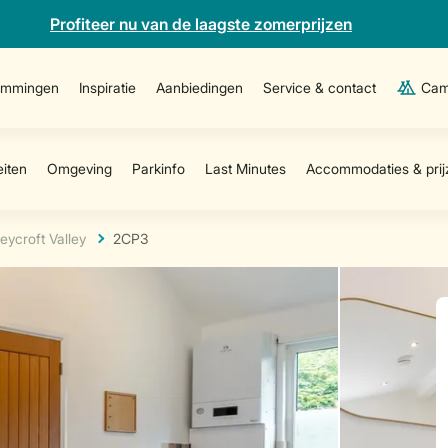
Profiteer nu van de laagste zomerprijzen
emmingen
Inspiratie
Aanbiedingen
Service & contact
Cam
ycroft Valley
2CP3