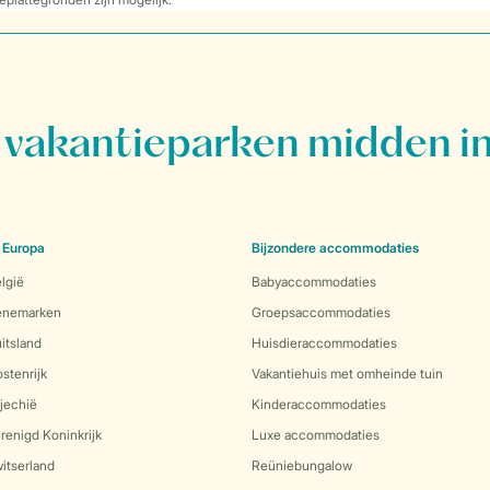
vakantieparken midden in
 Europa
Bijzondere accommodaties
lgië
Babyaccommodaties
Denemarken
Groepsaccommodaties
itsland
Huisdieraccommodaties
stenrijk
Vakantiehuis met omheinde tuin
jechië
Kinderaccommodaties
renigd Koninkrijk
Luxe accommodaties
itserland
Reüniebungalow