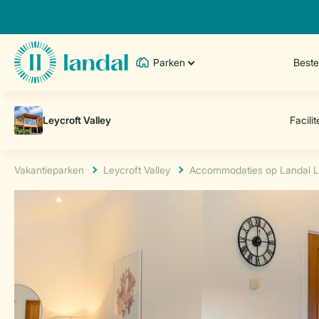
Parken
Best
Vakantieparken
Leycroft Valley
Accommodaties op Landal Le