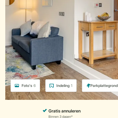
Foto's
6
Indeling
1