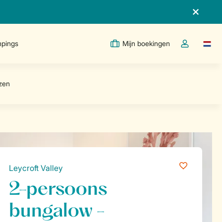
pings
Mijn boekingen
Taal w
Open de drop
Leycroft Valley
2-persoons
bungalow -