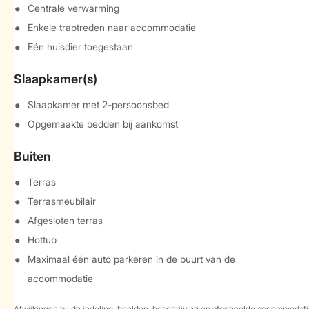
Centrale verwarming
Enkele traptreden naar accommodatie
Eén huisdier toegestaan
Slaapkamer(s)
Slaapkamer met 2-persoonsbed
Opgemaakte bedden bij aankomst
Buiten
Terras
Terrasmeubilair
Afgesloten terras
Hottub
Maximaal één auto parkeren in de buurt van de
accommodatie
Afwijkingen bij de indeling, beelden, beschrijving en afgebeelde accommodati