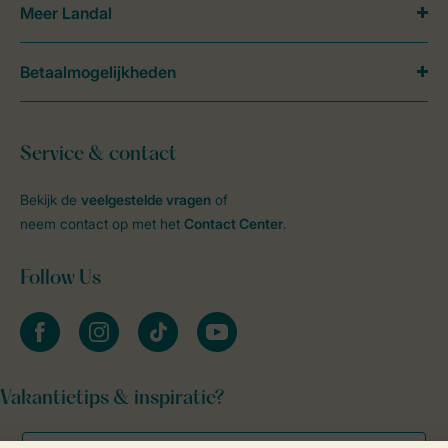
Meer Landal
Betaalmogelijkheden
Service & contact
Bekijk de
veelgestelde vragen
of
neem contact op met het
Contact Center
.
Follow Us
facebook
instagram
tiktok
youtube
Vakantietips & inspiratie?