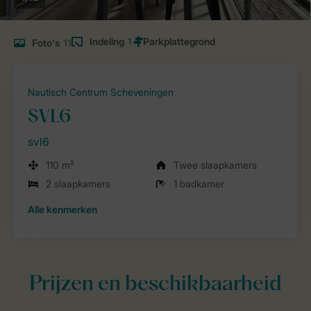
Indeling
1
Foto's
11
Nautisch Centrum Scheveningen
SVL6
svl6
110 m²
Twee slaapkamers
2 slaapkamers
1 badkamer
Alle
kenmerken
Prijzen en beschikbaarheid