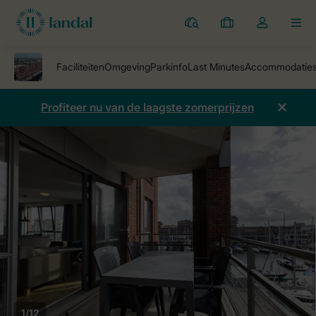
Parken
Mijn
Open
MEN
boekingen
de
dropdown
van
mijn
Profiteer nu van de laagste zomerprijzen
account
1/12