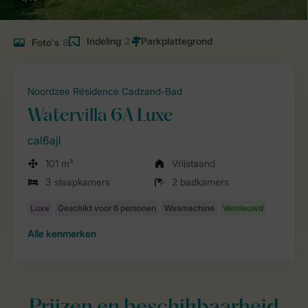
Indeling
2
Foto's
8
Noordzee Résidence Cadzand-Bad
Watervilla 6A Luxe
cal6ajl
101 m²
Vrijstaand
3 slaapkamers
2 badkamers
Alle
kenmerken