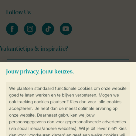
Follow Us
facebook
instagram
tiktok
youtube
Vakantietips & inspiratie?
Veilig en snel online boeken
Veilige gegevensoverdracht
Veilige betaling