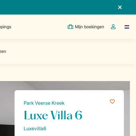
pings
Mijn boekingen
Taal w
Open de drop
Park Veerse Kreek
Luxe Villa 6
Luxevilla6