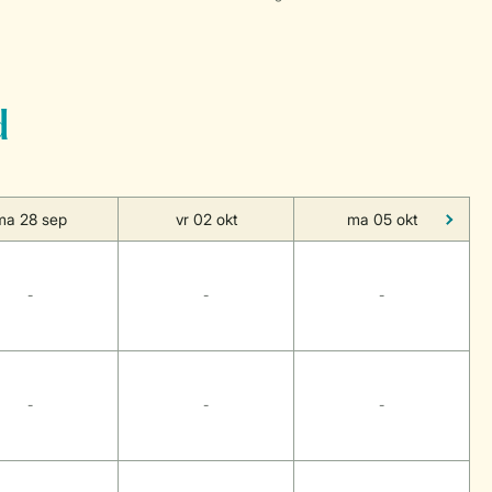
d
ma 28 sep
vr 02 okt
ma 05 okt
-
-
-
-
-
-