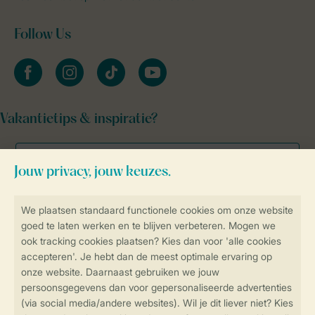
Follow Us
facebook
instagram
tiktok
youtube
Vakantietips & inspiratie?
Veilig en snel online boeken
Veilige gegevensoverdracht
Veilige betaling