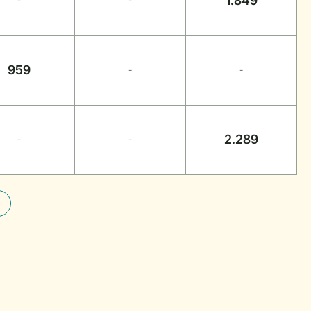
1.849
-
-
959
-
-
2.289
-
-