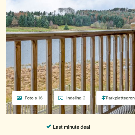
Foto's
16
Indeling
2