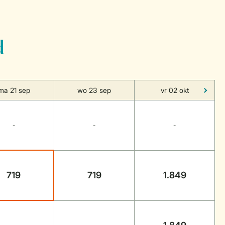
d
ma 21 sep
wo 23 sep
vr 02 okt
-
-
-
719
719
1.849