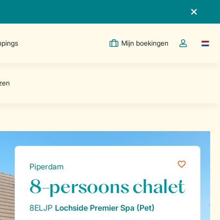
pings
Mijn boekingen
Taal w
Open de drop
Piperdam
8-persoons chalet
8ELJP
Lochside Premier Spa (Pet)