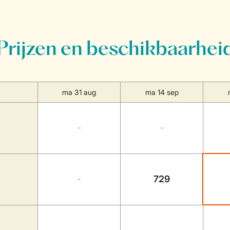
Prijzen en beschikbaarhei
ma 31 aug
ma 14 sep
-
-
729
-