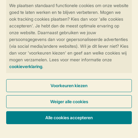
Veilig en snel online boeken
Veilige gegevensoverdracht
Veilige betaling
Controle over jouw gegevens &
privacy
Instellingen wijzigen
Algemene Voorwaarden
Privacy Notice
Cookies en banners
Disclaimer
Toegankelijkheid
© 2026 Landal