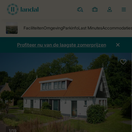
Parken
Mijn
Open
MEN
boekingen
de
dropdown
van
mijn
Profiteer nu van de laagste zomerprijzen
account
1/19