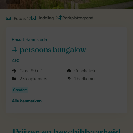
Indeling
2
Foto's
17
Resort Haamstede
4-persoons bungalow
4B2
Circa 90 m²
Geschakeld
2 slaapkamers
1 badkamer
Alle
kenmerken