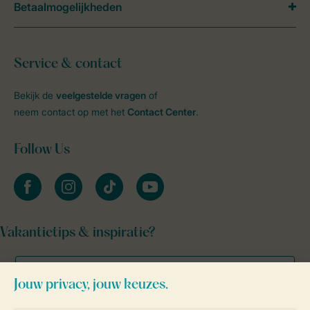
Betaalmogelijkheden
Service & contact
Bekijk de
veelgestelde vragen
of
neem contact op met het
Contact Center
.
Follow Us
facebook
instagram
tiktok
youtube
Vakantietips & inspiratie?