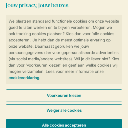
Veilig en snel online boeken
Veilige gegevensoverdracht
Veilige betaling
Controle over jouw gegevens &
privacy
Instellingen wijzigen
Algemene Voorwaarden
Privacy Notice
Cookies en banners
Disclaimer
Toegankelijkheid
© 2026 Landal