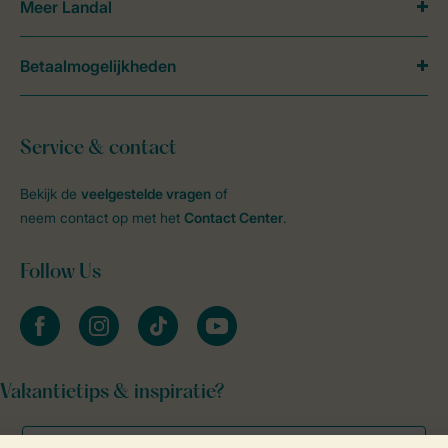
Meer Landal
Betaalmogelijkheden
Service & contact
Bekijk de
veelgestelde vragen
of
neem contact op met het
Contact Center
.
Follow Us
facebook
instagram
tiktok
youtube
Vakantietips & inspiratie?