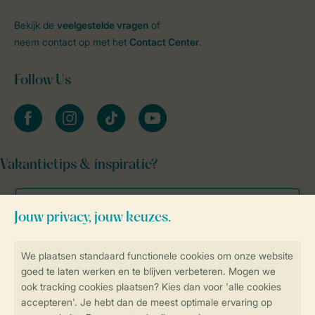
Bekijk de
veelgestelde vragen
of
neem contact op met het
Contact Center
.
Follow Us
facebook
instagram
tiktok
youtube
Vakantietips & inspiratie?
Veilig en snel online boeken