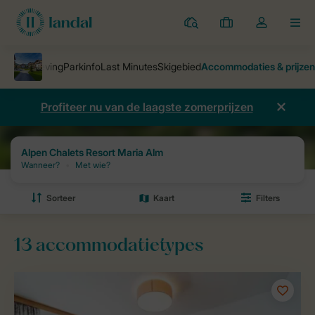
Parken
Mijn
Open
MEN
boekingen
de
dropdown
van
mijn
Profiteer nu van de laagste zomerprijzen
account
Vakantieparken
Alpen Chalets Resort Maria Alm
Prijzen en beschi