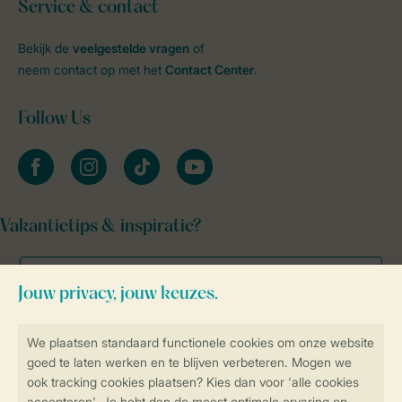
Service & contact
Bekijk de
veelgestelde vragen
of
neem contact op met het
Contact Center
.
Follow Us
facebook
instagram
tiktok
youtube
Vakantietips & inspiratie?
Veilig en snel online boeken