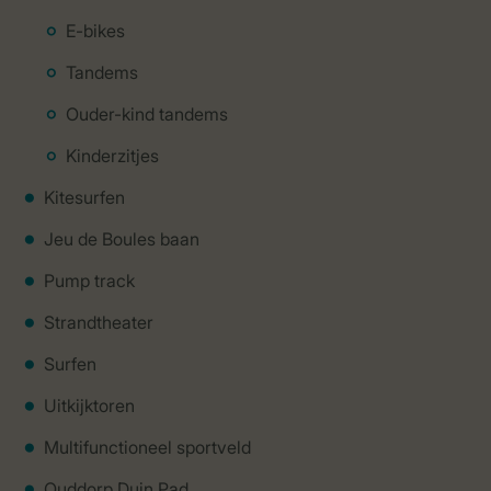
E-bikes
Tandems
Ouder-kind tandems
Kinderzitjes
Kitesurfen
Jeu de Boules baan
Pump track
Strandtheater
Surfen
Uitkijktoren
Multifunctioneel sportveld
Ouddorp Duin Pad