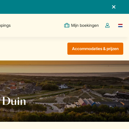
pings
Mijn boekingen
Taal w
Open de drop
Accommodaties & prijzen