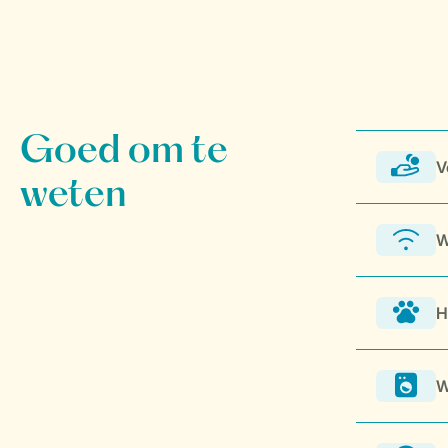
V
W
H
W