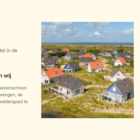
 bezemschoon
 brengen, de
 beddengoed te