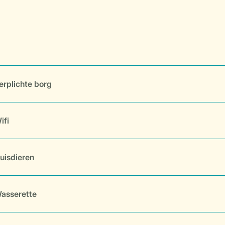
erplichte borg
ifi
uisdieren
asserette