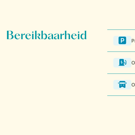
P
O
O