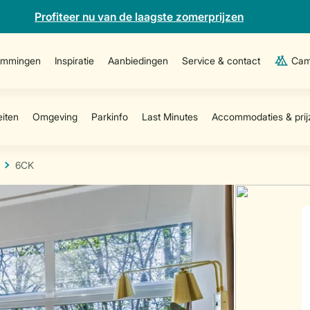
Profiteer nu van de laagste zomerprijzen
emmingen
Inspiratie
Aanbiedingen
Service & contact
Cam
6CK