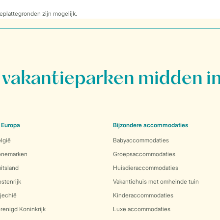
eplattegronden zijn mogelijk.
vakantieparken midden in
 Europa
Bijzondere accommodaties
lgië
Babyaccommodaties
Denemarken
Groepsaccommodaties
itsland
Huisdieraccommodaties
stenrijk
Vakantiehuis met omheinde tuin
jechië
Kinderaccommodaties
renigd Koninkrijk
Luxe accommodaties