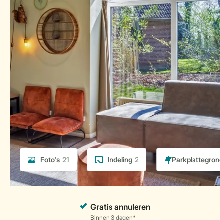
Foto's
21
Indeling
2