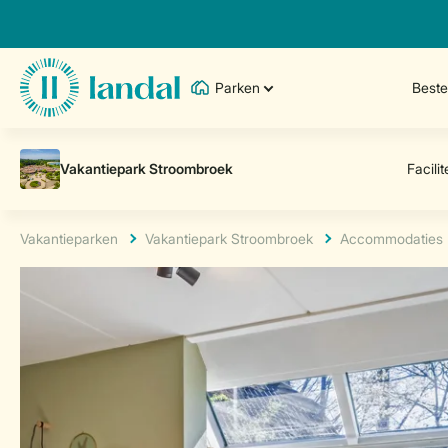
Parken
Best
Vakantieparken
Vakantiepark Stroombroek
Accommodaties