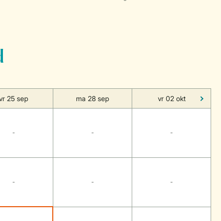
d
vr 25 sep
ma 28 sep
vr 02 okt
-
-
-
-
-
-