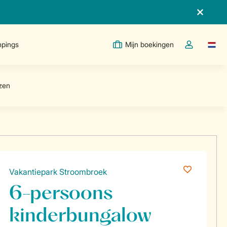
pings
Mijn boekingen
Taal w
Open de drop
Vakantiepark Stroombroek
6-persoons
kinderbungalow