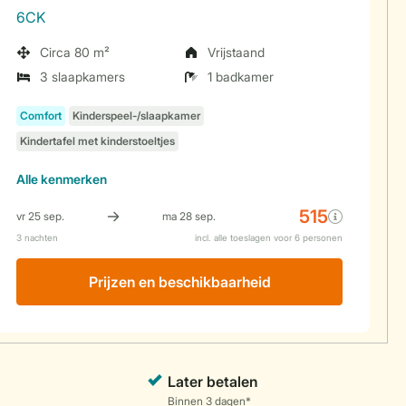
6CK
Circa 80 m²
Vrijstaand
3 slaapkamers
1 badkamer
Alle
kenmerken
Prijzen en beschikbaarheid