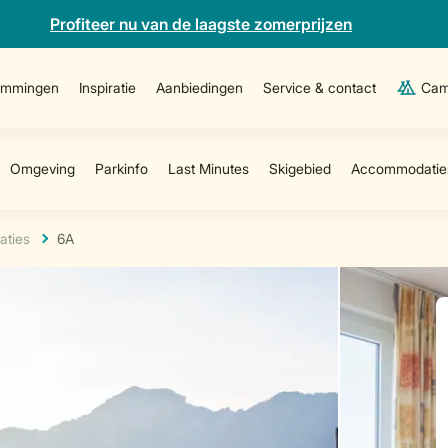
Profiteer nu van de laagste zomerprijzen
emmingen
Inspiratie
Aanbiedingen
Service & contact
Cam
ties
6A