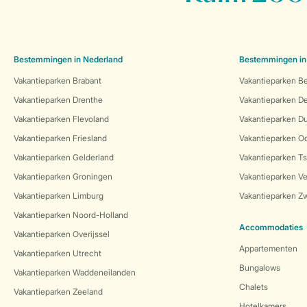
Bestemmingen in Nederland
Bestemmingen in
Vakantieparken Brabant
Vakantieparken Be
Vakantieparken Drenthe
Vakantieparken 
Vakantieparken Flevoland
Vakantieparken Du
Vakantieparken Friesland
Vakantieparken Oo
Vakantieparken Gelderland
Vakantieparken Ts
Vakantieparken Groningen
Vakantieparken Ve
Vakantieparken Limburg
Vakantieparken Zw
Vakantieparken Noord-Holland
Accommodaties
Vakantieparken Overijssel
Appartementen
Vakantieparken Utrecht
Bungalows
Vakantieparken Waddeneilanden
Chalets
Vakantieparken Zeeland
Hotelkamers