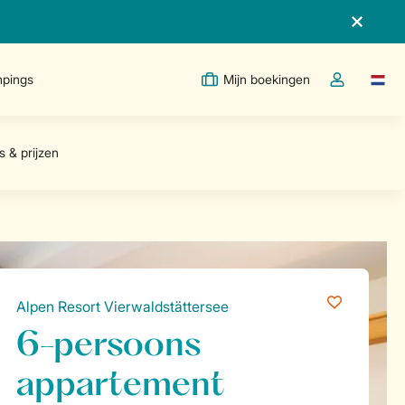
pings
Mijn boekingen
Taal w
Open de drop
Alpen Resort Vierwaldstättersee
6-persoons
appartement