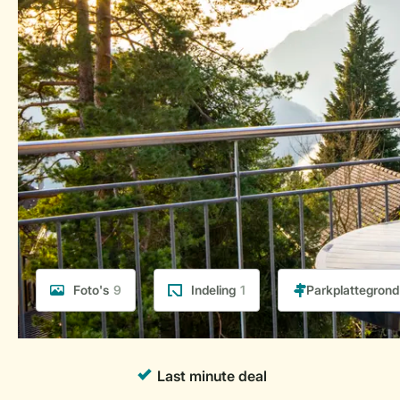
Foto's
9
Indeling
1