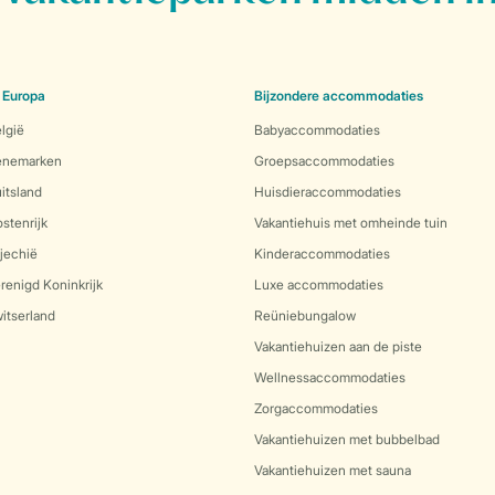
 Europa
Bijzondere accommodaties
lgië
Babyaccommodaties
Denemarken
Groepsaccommodaties
itsland
Huisdieraccommodaties
stenrijk
Vakantiehuis met omheinde tuin
jechië
Kinderaccommodaties
renigd Koninkrijk
Luxe accommodaties
itserland
Reüniebungalow
Vakantiehuizen aan de piste
Wellnessaccommodaties
Zorgaccommodaties
Vakantiehuizen met bubbelbad
Vakantiehuizen met sauna