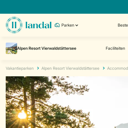
Parken
Best
Vakantieparken
Alpen Resort Vierwaldstättersee
Accommoda