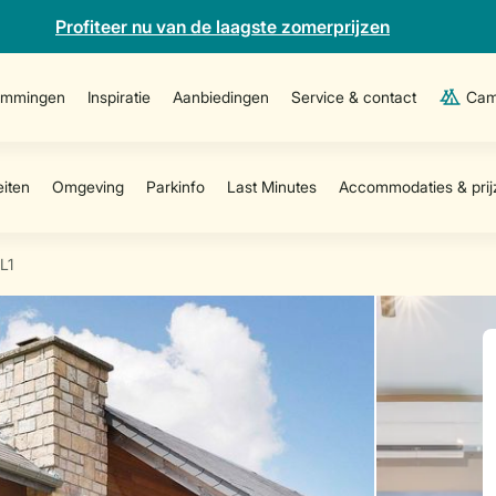
Profiteer nu van de laagste zomerprijzen
emmingen
Inspiratie
Aanbiedingen
Service & contact
Cam
L1