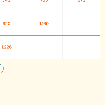
743
753
973
920
1.160
-
1.226
-
-