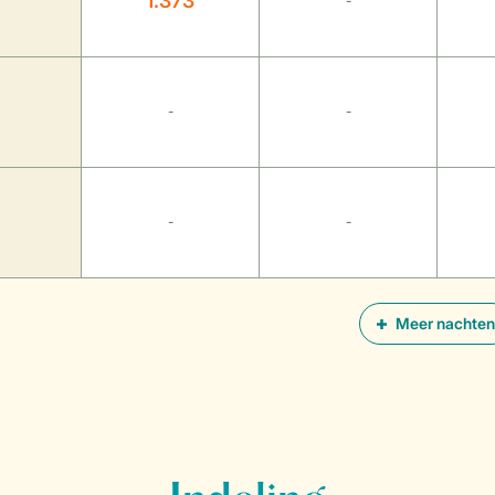
1.373
-
-
-
-
-
Meer nachten