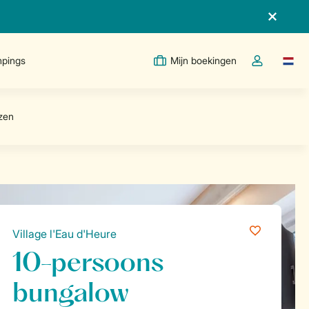
pings
Mijn boekingen
Taal w
Open de drop
Village l'Eau d'Heure
10-persoons
bungalow