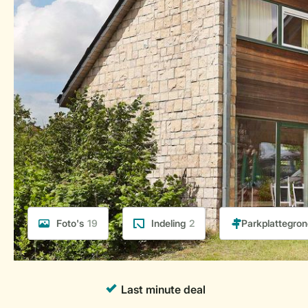
Foto's
19
Indeling
2