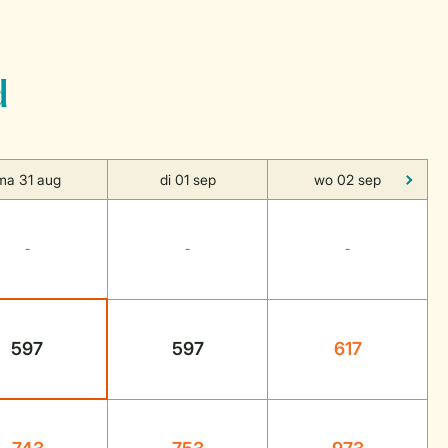
d
ma 31 aug
di 01 sep
wo 02 sep
-
-
-
597
597
617