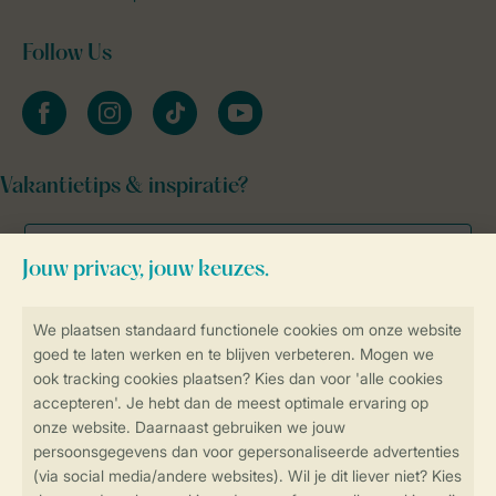
Follow Us
facebook
instagram
tiktok
youtube
Vakantietips & inspiratie?
Veilig en snel online boeken
Veilige gegevensoverdracht
Veilige betaling