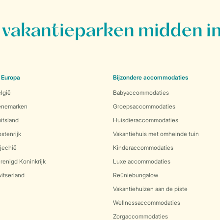
vakantieparken midden in
 Europa
Bijzondere accommodaties
lgië
Babyaccommodaties
Denemarken
Groepsaccommodaties
itsland
Huisdieraccommodaties
stenrijk
Vakantiehuis met omheinde tuin
jechië
Kinderaccommodaties
renigd Koninkrijk
Luxe accommodaties
itserland
Reüniebungalow
Vakantiehuizen aan de piste
Wellnessaccommodaties
Zorgaccommodaties