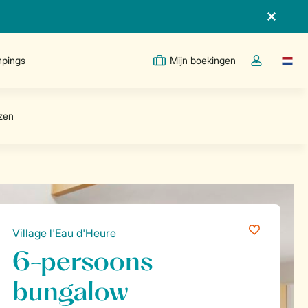
pings
Mijn boekingen
Taal w
Open de drop
Village l'Eau d'Heure
6-persoons
bungalow