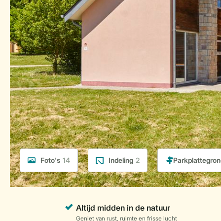
Foto's
14
Indeling
2