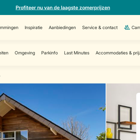
Profiteer nu van de laagste zomerprijzen
emmingen
Inspiratie
Aanbiedingen
Service & contact
Cam
L