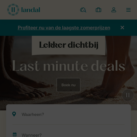
Parken
Mijn
Open
MEN
boekingen
de
dropdown
Profiteer nu van de laagste zomerprijzen
van
mijn
account
Last minute deals
Boek nu