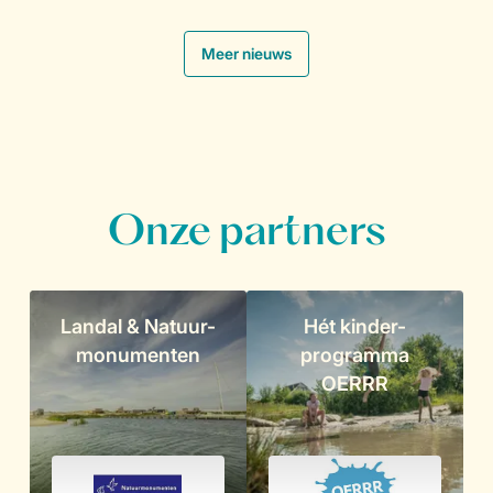
.
Meer nieuws
Onze partners
Landal & Natuur-
Hét kinder-
monumenten
programma
OERRR