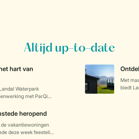
Altijd up-to-date
het hart van
Ontdek
Met maar
biedt La
 Landal Waterpark
accommo
menwerking met ParQio,
gerealiseerd. Het park
ig in het teken staat van
mstede heropend
alige park met 60 veelal
n de vakantiewoningen
ent zijn deuren in het
de deze week feestelijk
basis voor