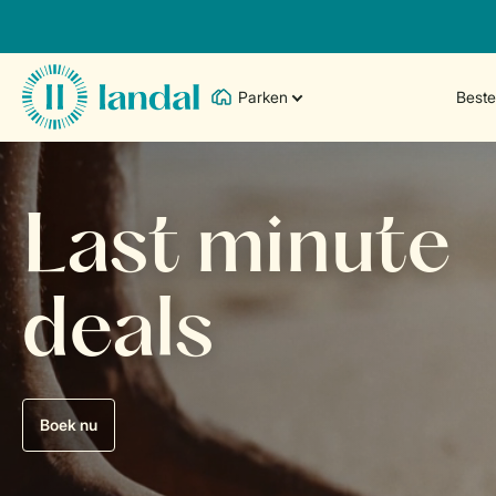
Parken
Best
Last minute
deals
Boek nu