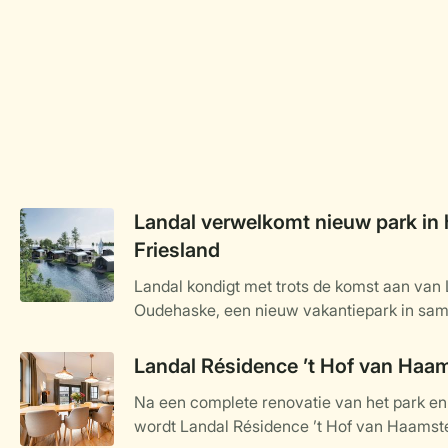
Landal verwelkomt nieuw park in 
Friesland
Landal kondigt met trots de komst aan van
Oudehaske, een nieuw vakantiepark in sa
specialist in luxe recreatievastgoed wordt 
ligt in het hart van Friesland en staat volled
Landal Résidence ’t Hof van Haa
water, natuur en ontspanning. Het kleinsch
Na een complete renovatie van het park e
aan het water gelegen vakantiewoningen, op
wordt Landal Résidence ’t Hof van Haamste
najaar van 2025 en biedt een ideale uitvals