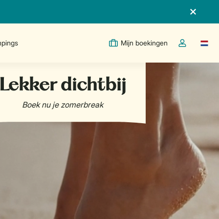
pings
Mijn boekingen
Taal w
Open de drop