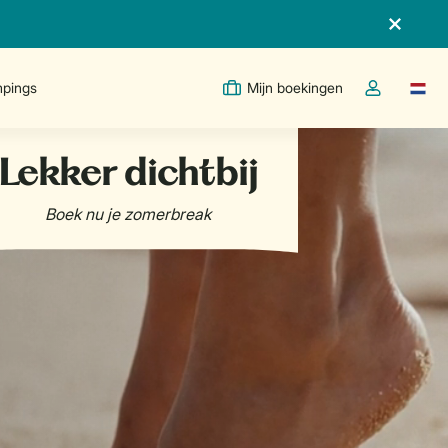
pings
Mijn boekingen
Taal w
Open de drop