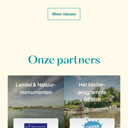
.
Meer nieuws
Onze partners
Landal & Natuur-
Hét kinder-
monumenten
programma
OERRR