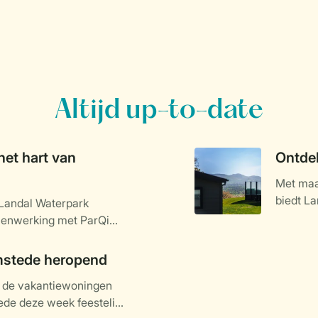
Altijd up-to-date
het hart van
Ontdek
Met maar
biedt La
 Landal Waterpark
accommo
menwerking met ParQio,
gerealiseerd. Het park
ig in het teken staat van
mstede heropend
alige park met 60 veelal
n de vakantiewoningen
ent zijn deuren in het
de deze week feestelijk
basis voor