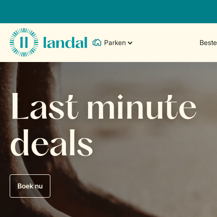
Parken
Best
Last minute
deals
Boek nu