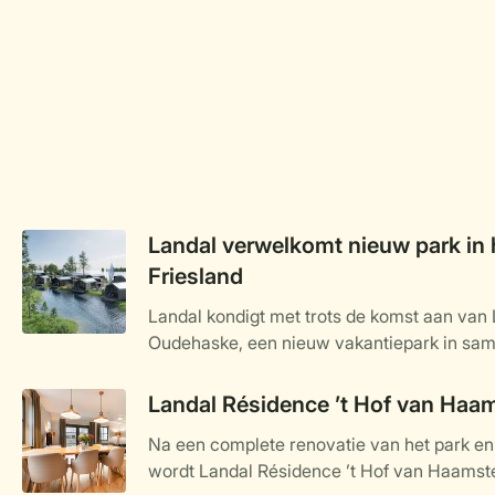
Landal verwelkomt nieuw park in 
Friesland
Landal kondigt met trots de komst aan van
Oudehaske, een nieuw vakantiepark in sa
specialist in luxe recreatievastgoed wordt 
ligt in het hart van Friesland en staat volled
Landal Résidence ’t Hof van Haa
water, natuur en ontspanning. Het kleinsch
Na een complete renovatie van het park e
aan het water gelegen vakantiewoningen, op
wordt Landal Résidence ’t Hof van Haamste
najaar van 2025 en biedt een ideale uitvals