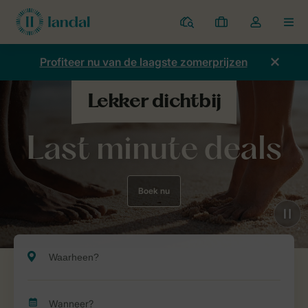
Parken
Mijn
Open
MEN
boekingen
de
dropdown
Profiteer nu van de laagste zomerprijzen
van
mijn
account
Last minute deals
Boek nu