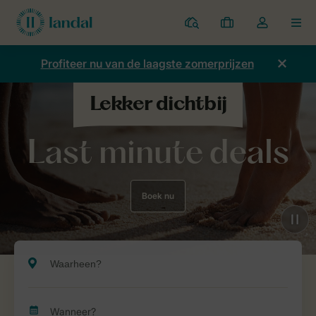
Parken
Mijn
Open
MEN
boekingen
de
dropdown
Profiteer nu van de laagste zomerprijzen
van
mijn
account
Last minute deals
Boek nu