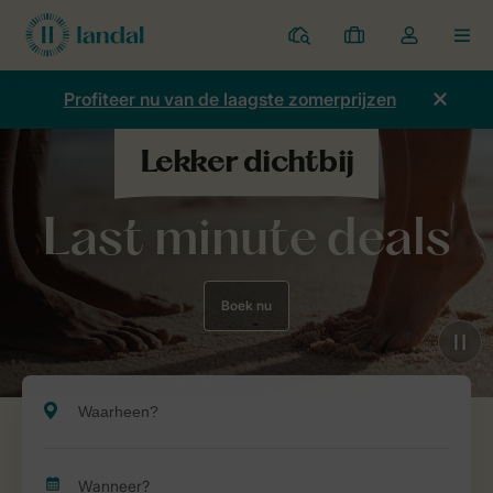
Parken
Mijn
Open
MEN
boekingen
de
dropdown
Profiteer nu van de laagste zomerprijzen
van
mijn
account
Last minute deals
Boek nu