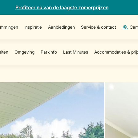
Profiteer nu van de laagste zomerprijzen
emmingen
Inspiratie
Aanbiedingen
Service & contact
Cam