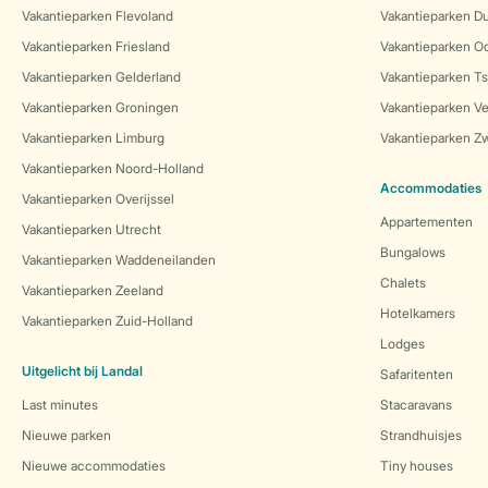
Vakantieparken Flevoland
Vakantieparken Du
Vakantieparken Friesland
Vakantieparken Oo
Vakantieparken Gelderland
Vakantieparken Ts
Vakantieparken Groningen
Vakantieparken Ve
Vakantieparken Limburg
Vakantieparken Zw
Vakantieparken Noord-Holland
Accommodaties
Vakantieparken Overijssel
Appartementen
Vakantieparken Utrecht
Bungalows
Vakantieparken Waddeneilanden
Chalets
Vakantieparken Zeeland
Hotelkamers
Vakantieparken Zuid-Holland
Lodges
Uitgelicht bij Landal
Safaritenten
Last minutes
Stacaravans
Nieuwe parken
Strandhuisjes
Nieuwe accommodaties
Tiny houses