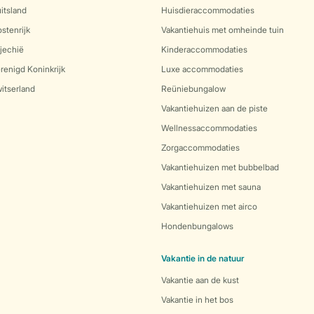
itsland
Huisdieraccommodaties
stenrijk
Vakantiehuis met omheinde tuin
jechië
Kinderaccommodaties
renigd Koninkrijk
Luxe accommodaties
itserland
Reüniebungalow
Vakantiehuizen aan de piste
Wellnessaccommodaties
Zorgaccommodaties
Vakantiehuizen met bubbelbad
Vakantiehuizen met sauna
Vakantiehuizen met airco
Hondenbungalows
Vakantie in de natuur
Vakantie aan de kust
Vakantie in het bos