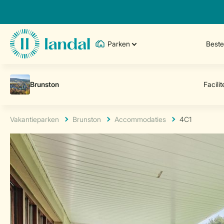
Parken
Best
Vakantieparken
Brunston
Accommodaties
4C1