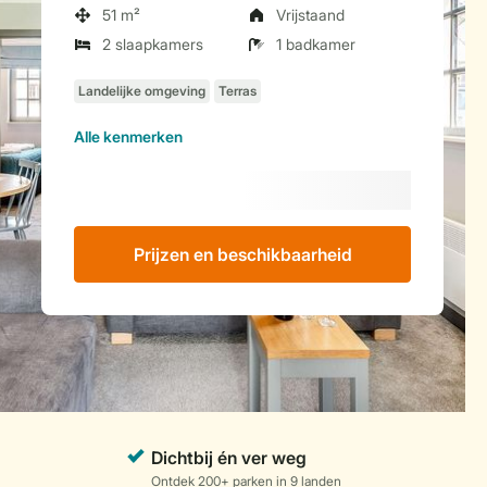
51 m²
Vrijstaand
2 slaapkamers
1 badkamer
Alle
kenmerken
Prijzen en beschikbaarheid