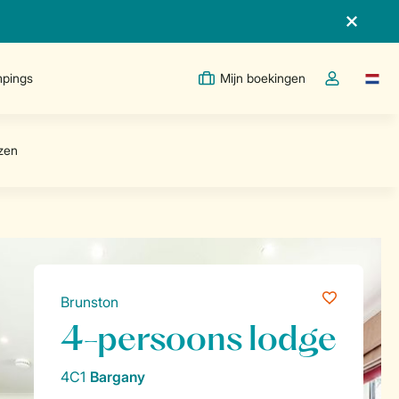
pings
Mijn boekingen
Taal w
Open de drop
Brunston
4-persoons lodge
4C1
Bargany