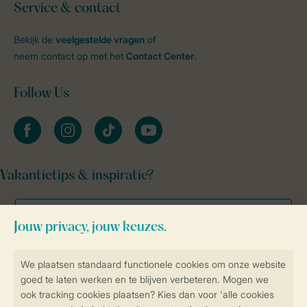
Service & contact
Bekijk de
veelgestelde vragen
of
neem contact op met het
Contact Center
.
Follow Us
facebook
instagram
tiktok
youtube
Vakantietips & inspiratie?
Veilig en snel online boeken