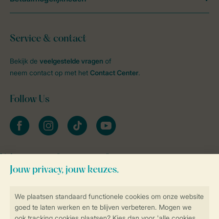
Service & contact
Bekijk de
veelgestelde vragen
of
neem contact op met het
Contact Center
.
Follow Us
facebook
instagram
tiktok
youtube
Vakantietips & inspiratie?