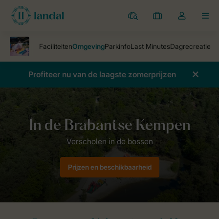
Parken
Mijn
Open
MEN
boekingen
de
dropdown
van
mijn
Profiteer nu van de laagste zomerprijzen
account
Vakantieparken
Vakantiepark Het Vennenbos
Omgeving
Prijzen en beschikbaarheid