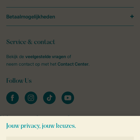
Betaalmogelijkheden
Service & contact
Bekijk de
veelgestelde vragen
of
neem contact op met het
Contact Center
.
Follow Us
facebook
instagram
tiktok
youtube
Vakantietips & inspiratie?