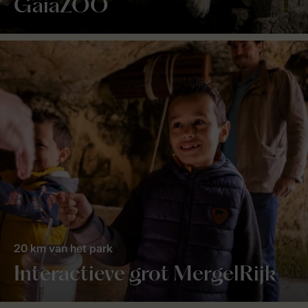
GaiaZOO
20 km van het park
Interactieve grot MergelRijk