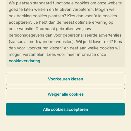
Veilig en snel online boeken
Veilige gegevensoverdracht
Veilige betaling
Controle over jouw gegevens &
privacy
Instellingen wijzigen
Algemene Voorwaarden
Privacy Notice
Cookies en banners
Accommodaties & prijzen
Disclaimer
Toegankelijkheid
© 2026 Landal