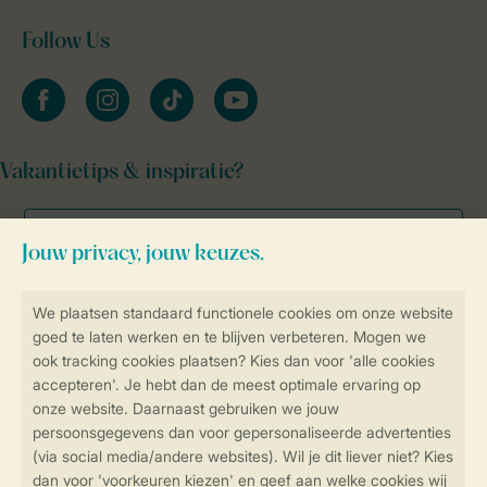
Follow Us
facebook
instagram
tiktok
youtube
Vakantietips & inspiratie?
Veilig en snel online boeken
Veilige gegevensoverdracht
Veilige betaling